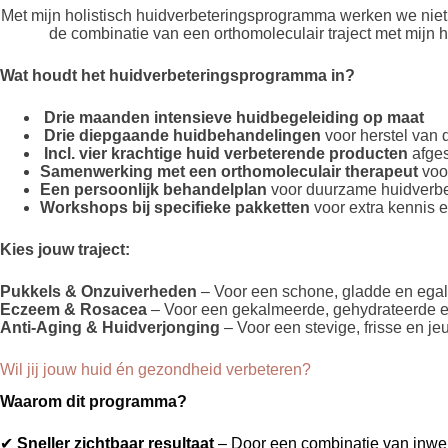
Met mijn holistisch huidverbeteringsprogramma werken we niet
de combinatie van een orthomoleculair traject met mijn h
Wat houdt het huidverbeteringsprogramma in?
Drie maanden intensieve huidbegeleiding op maat
Drie diepgaande huidbehandelingen
voor herstel van 
Incl. vier krachtige huid verbeterende producten
afges
Samenwerking met een orthomoleculair therapeut
voor
Een persoonlijk behandelplan
voor duurzame huidverbe
Workshops bij specifieke pakketten
voor extra kennis 
Kies jouw traject:
Pukkels & Onzuiverheden
– Voor een schone, gladde en egal
Eczeem & Rosacea
– Voor een gekalmeerde, gehydrateerde en
Anti-Aging & Huidverjonging
– Voor een stevige, frisse en je
Wil jij jouw huid én gezondheid verbeteren?
Waarom dit programma?
✔
Sneller zichtbaar resultaat
– Door een combinatie van inwe