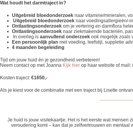
Wat houdt het darmtraject in?
Uitgebreid bloedonderzoek
naar vitamine/mineralen, vo
Uitgebreid bloedonderzoek
naar voedingsallergieën/-in
Ontlastingsonderzoek
om je vertering en darmflora hele
Ontlastingsonderzoek
naar ziekmakende bacteriën, par
In overleg is
aanvullend onderzoek
ook mogelijk zoals v
Een persoonlijk plan
met voeding, leefstijl, suppletie ad
4 maanden begeleiding
Tijd om jouw huid én je gezondheid verbeteren!
Neem contact op met Joanna
Kijk hier
op haar website of mail
Kosten traject:
€1650,-
Als je kiest voor de combinatie met een traject bij Lisette ontva
Je huid is jouw visitekaartje. Het is het eerste wat mensen 
veroudering komt – kan dat je zelfvertrouwen en mentaal we