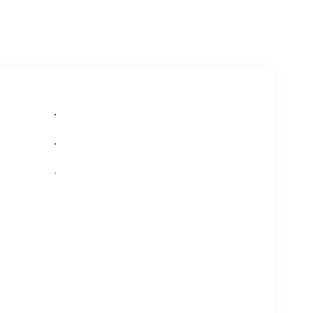
.
.
.