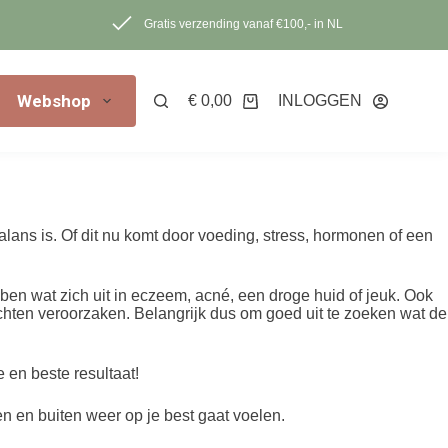
Gratis verzending vanaf €100,- in NL
Webshop
€
0,00
INLOGGEN
Winkelwagen
balans is. Of dit nu komt door voeding, stress, hormonen of een
 wat zich uit in eczeem, acné, een droge huid of jeuk. Ook
ten veroorzaken. Belangrijk dus om goed uit te zoeken wat de
 en beste resultaat!
n en buiten weer op je best gaat voelen.