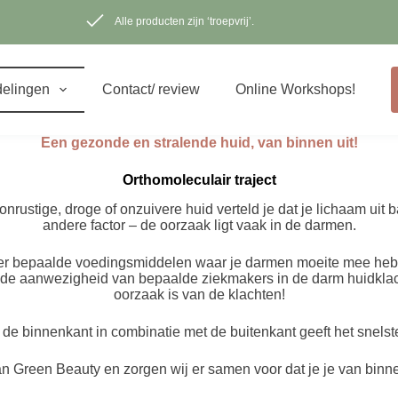
Alle producten zijn ‘troepvrij’.
elingen
Contact/ review
Online Workshops!
Een gezonde en stralende huid, van binnen uit!
Orthomoleculair traject
nrustige, droge of onzuivere huid verteld je dat je lichaam uit 
andere factor – de oorzaak ligt vaak in de darmen.
er bepaalde voedingsmiddelen waar je darmen moeite mee hebben
de aanwezigheid van bepaalde ziekmakers in de darm huidklach
oorzaak is van de klachten!
e binnenkant in combinatie met de buitenkant geeft het snelste
 Green Beauty en zorgen wij er samen voor dat je je van binne