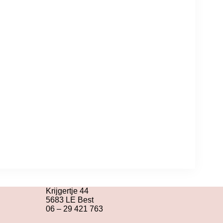
Krijgertje 44
5683 LE Best
06 – 29 421 763