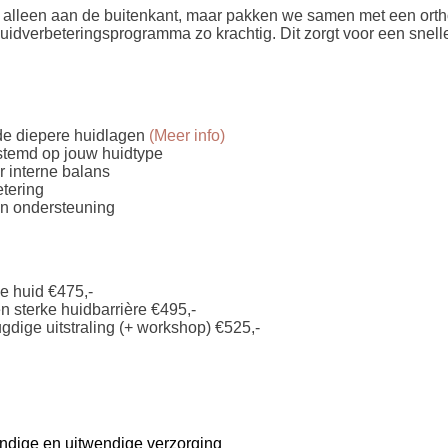
 alleen aan de buitenkant, maar pakken we samen met een orth
uidverbeteringsprogramma zo krachtig. Dit zorgt voor een snelle
de diepere huidlagen
(Meer info)
temd op jouw huidtype
 interne balans
tering
en ondersteuning
e huid €475,-
 sterke huidbarrière €495,-
ugdige uitstraling (+ workshop) €525,-
ndige en uitwendige verzorging