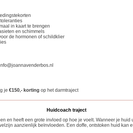
edingstekorten
toleranties
maal in kaart te brengen
asieten en schimmels
oor de hormonen of schildklier
vies
: info@joannavenderbos.nl
ng je
€150,- korting
op het darmtraject
Huidcoach traject
zien en heeft een grote invloed op hoe je voelt. Wanneer je huid 
lzijn aanzienlijk beïnvloeden. Een doffe, ontstoken huid kan erv