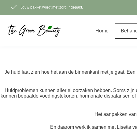
Ga
naar
Jouw pakket wordt met zorg ingepakt.
de
inhoud
Home
Behand
Je huid laat zien hoe het aan de binnenkant met je gaat. Een o
Huidproblemen kunnen allerlei oorzaken hebben. Soms zijn 
kunnen bepaalde voedingstekorten, hormonale disbalansen of 
Het aanpakken van d
En daarom werk ik samen met Lisette van