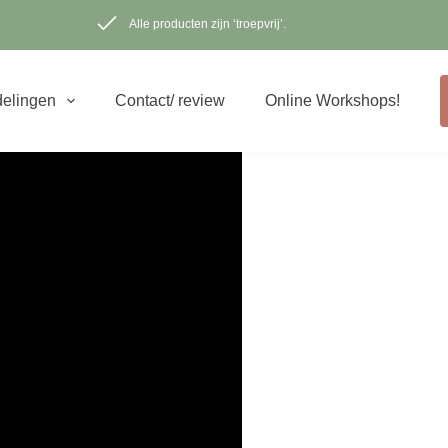
Alle producten zijn ‘troepvrij’.
elingen
Contact/ review
Online Workshops!