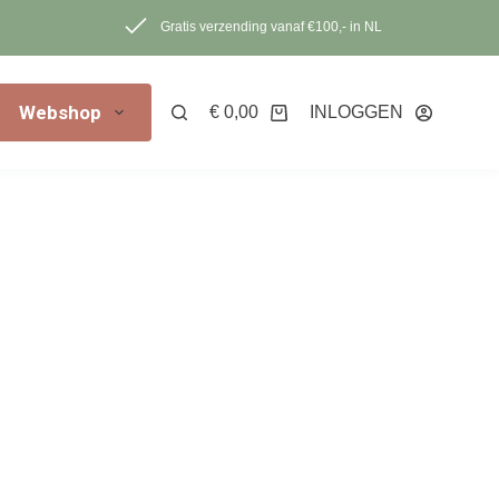
Gratis verzending vanaf €100,- in NL
Webshop
€
0,00
INLOGGEN
Winkelwagen