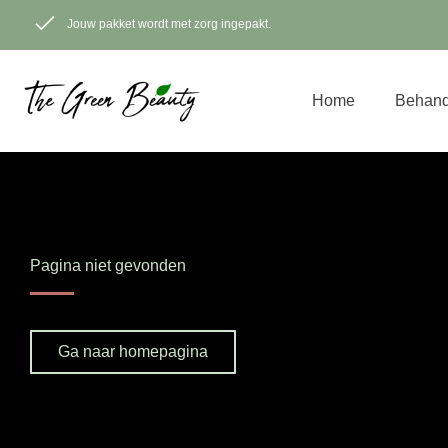
Ga
naar
Jouw pakket wordt met zorg ingepakt.
de
inhoud
Home
Behand
Pagina niet gevonden
Ga naar homepagina