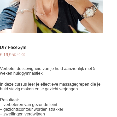
DIY FaceGym
€
19,95
€
40,00
Oorspronkelijke
Huidige
prijs
prijs
was:
is:
Verbeter de stevigheid van je huid aanzienlijk met 5
€ 40,00.
€ 19,95.
weken huidgymnastiek.
In deze cursus leer je effectieve massagegrepen die je
huid stevig maken en je gezicht verjongen.
Resultaat:
– verbeteren van gezonde teint
– gezichtscontour worden strakker
– zwellingen verdwijnen