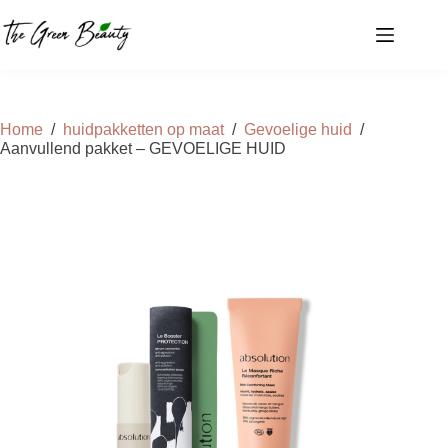
Ga
naar
de
inhoud
Home
/
huidpakketten op maat
/
Gevoelige huid
/
Aanvullend pakket – GEVOELIGE HUID