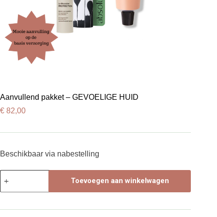
Aanvullend pakket – GEVOELIGE HUID
€
82,00
Beschikbaar via nabestelling
Aanvullend
Toevoegen aan winkelwagen
pakket
-
GEVOELIGE
HUID
aantal