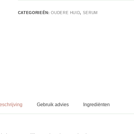
Temps
VERSTEVIGT
VEERKRACHT,
CATEGORIEËN:
OUDERE HUID
,
SERUM
PRO-
AGE
aantal
eschrijving
Gebruik advies
Ingrediënten