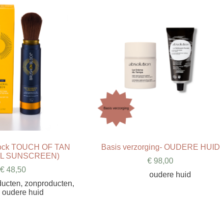
lock TOUCH OF TAN
Basis verzorging- OUDERE HUID
AL SUNSCREEN)
€
98,00
€
48,50
oudere huid
ducten
,
zonproducten
,
oudere huid