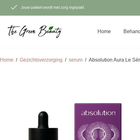
Ga
naar
Jouw pakket wordt met zorg ingepakt.
de
inhoud
Home
Behand
Home
/
Gezichtsverzorging
/
serum
/
Absolution Aura Le