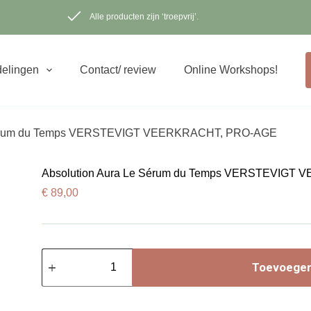
Alle producten zijn ‘troepvrij’.
elingen
Contact/ review
Online Workshops!
 Sérum du Temps VERSTEVIGT VEERKRACHT, PRO-AGE
Absolution Aura Le Sérum du Temps VERSTEVIGT
€
89,00
Absolution
Aura
Toevoegen
Le
Sérum
du