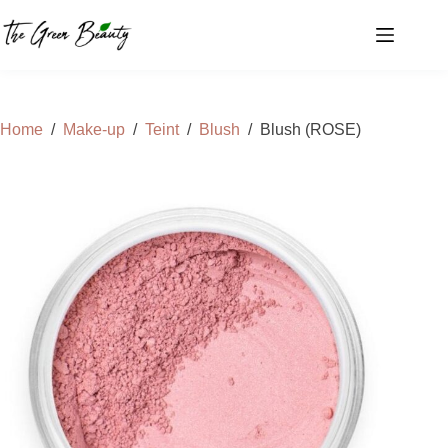
Ga
naar
de
inhoud
Home
/
Make-up
/
Teint
/
Blush
/
Blush (ROSE)