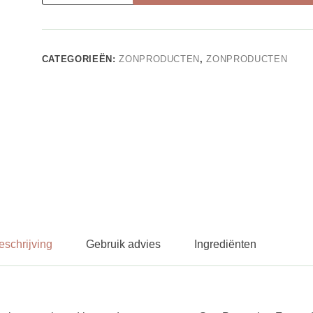
-
Touch
of
tan
(REFILL)
CATEGORIEËN:
ZONPRODUCTEN
,
ZONPRODUCTEN
aantal
eschrijving
Gebruik advies
Ingrediënten