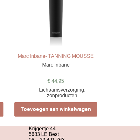
E
Marc Inbane- TANNING MOUSSE
Marc Inbane
€
44,95
Lichaamsverzorging
,
zonproducten
Toevoegen aan winkelwagen
Krijgertje 44
5683 LE Best
06 – 29 421 763