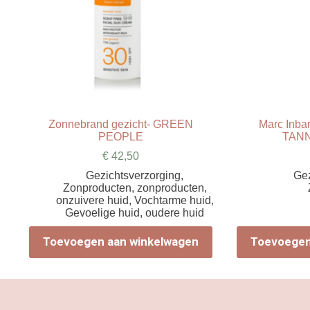
Zonnebrand gezicht- GREEN
Marc Inban
PEOPLE
TAN
€
42,50
Gezichtsverzorging
,
Gez
Zonproducten
,
zonproducten
,
onzuivere huid
,
Vochtarme huid
,
Gevoelige huid
,
oudere huid
Toevoegen aan winkelwagen
Toevoegen