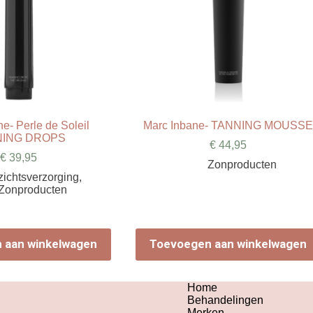
e- Perle de Soleil
Marc Inbane- TANNING MOUSS
NING DROPS
€
44,95
€
39,95
Zonproducten
ichtsverzorging
,
Zonproducten
 aan winkelwagen
Toevoegen aan winkelwagen
Home
Behandelingen
Merken