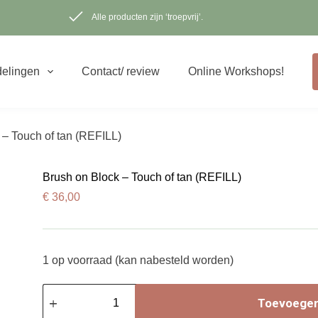
Alle producten zijn ‘troepvrij’.
elingen
Contact/ review
Online Workshops!
 – Touch of tan (REFILL)
Brush on Block – Touch of tan (REFILL)
€
36,00
1 op voorraad (kan nabesteld worden)
Brush
on
Toevoegen
Block