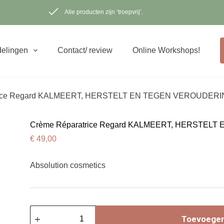
Alle producten zijn ‘troepvrij’.
elingen
Contact/ review
Online Workshops!
rice Regard KALMEERT, HERSTELT EN TEGEN VEROUDER
Crème Réparatrice Regard KALMEERT, HERSTEL
€
49,00
Absolution cosmetics
Crème
Réparatrice
Toevoegen