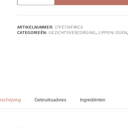
Regard
KALMEERT,
HERSTELT
EN
TEGEN
VEROUDERING
ARTIKELNUMMER:
17FE734F90C4
aantal
CATEGORIEËN:
GEZICHTSVERZORGING
,
LIPPEN/ OGEN
schrijving
Gebruiksadvies
Ingrediënten