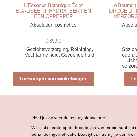
L’Essence Botanique Éclat
Le Baume
EGALISEERT, HYDRATEERT EN
DROGE LIP
EEN OPPEPPER
VERZORG
Absolution cosmetics
Absolu
€
39,90
Gezichtsverzorging
,
Reiniging
,
Gezich
Vochtarme huid
,
Gevoelige huid
ogen
,
Lich
verzor
Toevoegen aan winkelwagen
Le
Meld je aan voor de beauty nieuwsbrief
Wil jij als eerste op de hoogte zijn van mooie aanbiedi
behandelingen of leuke beautytips? Schrijf je dan hier