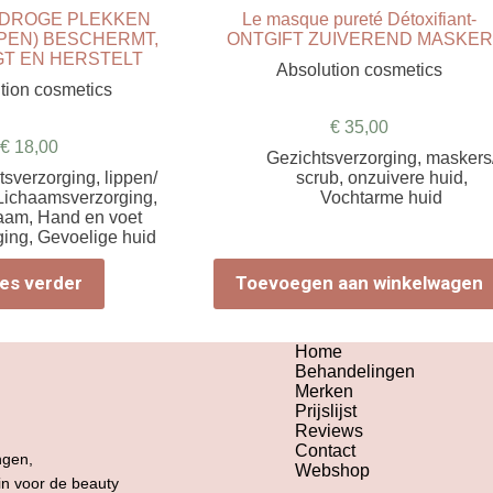
 (DROGE PLEKKEN
Le masque pureté Détoxifiant-
PEN) BESCHERMT,
ONTGIFT ZUIVEREND MASKER
T EN HERSTELT
Absolution cosmetics
tion cosmetics
€
35,00
€
18,00
Gezichtsverzorging
,
maskers
tsverzorging
,
lippen/
scrub
,
onzuivere huid
,
Lichaamsverzorging
,
Vochtarme huid
aam
,
Hand en voet
ging
,
Gevoelige huid
es verder
Toevoegen aan winkelwagen
Home
Behandelingen
Merken
Prijslijst
Reviews
Contact
ngen,
Webshop
 in voor de beauty