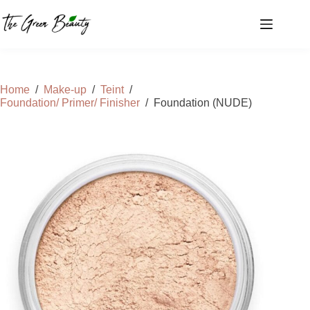
Ga
naar
de
inhoud
Home
/
Make-up
/
Teint
/
Foundation/ Primer/ Finisher
/
Foundation (NUDE)