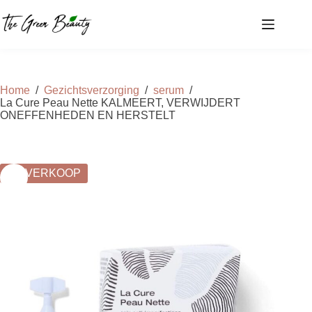
Ga
naar
de
inhoud
Home
/
Gezichtsverzorging
/
serum
/
La Cure Peau Nette KALMEERT, VERWIJDERT
ONEFFENHEDEN EN HERSTELT
UITVERKOOP