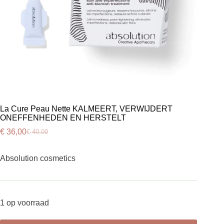
La Cure Peau Nette KALMEERT, VERWIJDERT
ONEFFENHEDEN EN HERSTELT
€
36,00
€
40,00
Oorspronkelijke
Huidige
prijs
prijs
was:
is:
Absolution cosmetics
€ 40,00.
€ 36,00.
1 op voorraad