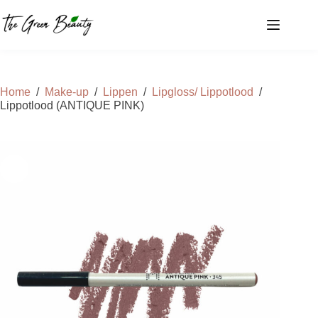
Ga
naar
de
inhoud
Home
/
Make-up
/
Lippen
/
Lipgloss/ Lippotlood
/
Lippotlood (ANTIQUE PINK)