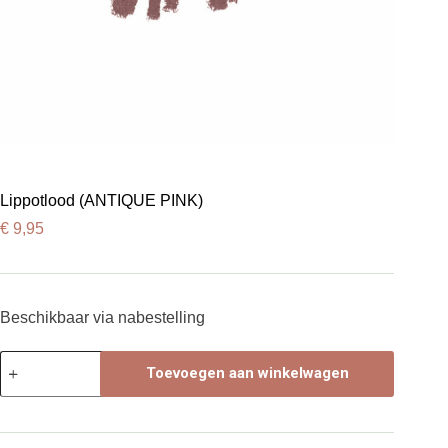
Lippotlood (ANTIQUE PINK)
€
9,95
Beschikbaar via nabestelling
Lippotlood
Toevoegen aan winkelwagen
(ANTIQUE
PINK)
aantal