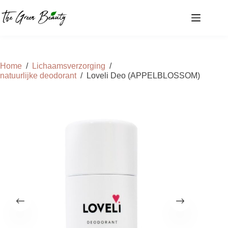
Ga
naar
de
inhoud
Home
/
Lichaamsverzorging
/
natuurlijke deodorant
/
Loveli Deo (APPELBLOSSOM)