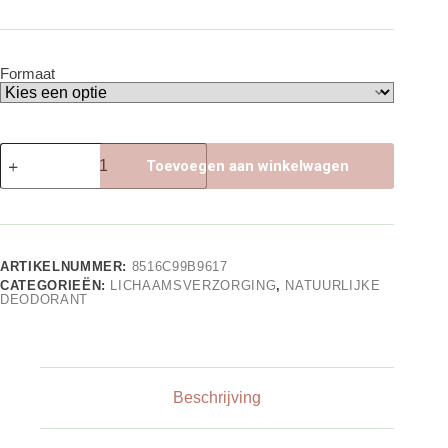
Formaat
Loveli
Toevoegen aan winkelwagen
Deo
(APPELBLOSSOM)
aantal
ARTIKELNUMMER:
8516C99B9617
CATEGORIEËN:
LICHAAMSVERZORGING
,
NATUURLIJKE
DEODORANT
Beschrijving