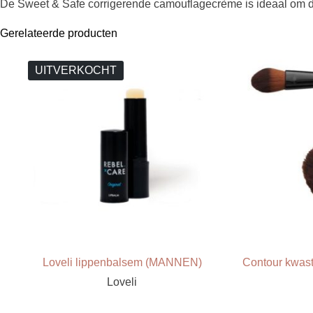
De Sweet & Safe corrigerende camouflagecrème is ideaal om don
Gerelateerde producten
UITVERKOCHT
Loveli lippenbalsem (MANNEN)
Contour kwa
Loveli