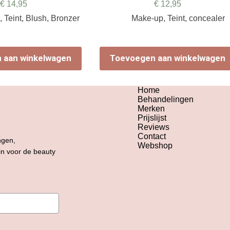
€
14,95
€
12,95
p
,
Teint
,
Blush
,
Bronzer
Make-up
,
Teint
,
concealer
 aan winkelwagen
Toevoegen aan winkelwagen
Home
Behandelingen
Merken
Prijslijst
Reviews
Contact
ngen,
Webshop
 in voor de beauty