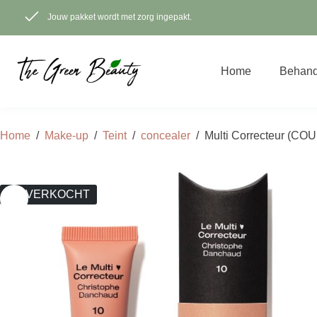
Ga
naar
Jouw pakket wordt met zorg ingepakt.
de
inhoud
Home
Behand
Home
/
Make-up
/
Teint
/
concealer
/
Multi Correcteur (
UITVERKOCHT