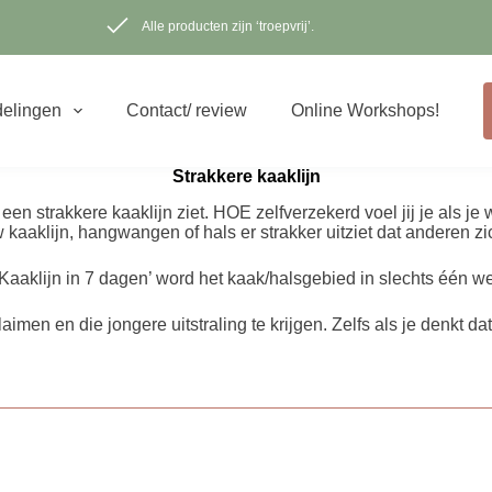
Alle producten zijn ‘troepvrij’.
elingen
Contact/ review
Online Workshops!
Strakkere kaaklijn
n een strakkere kaaklijn ziet. HOE zelfverzekerd voel jij je als je
kaaklijn, hangwangen of hals er strakker uitziet dat anderen zi
 Kaaklijn in 7 dagen’ word het kaak/halsgebied in slechts één w
laimen en die jongere uitstraling te krijgen. Zelfs als je denkt dat 