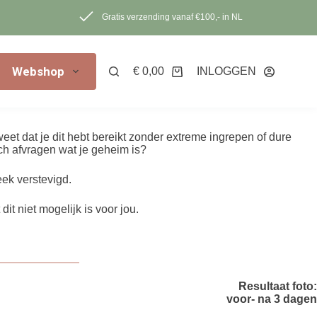
Gratis verzending vanaf €100,- in NL
Webshop
€
0,00
INLOGGEN
Winkelwagen
 weet dat je dit hebt bereikt zonder extreme ingrepen of dure
ch afvragen wat je geheim is?
eek verstevigd.
dit niet mogelijk is voor jou.
Resultaat foto:
voor- na 3 dagen