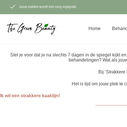
Ga
naar
Jouw pakket wordt met zorg ingepakt.
de
inhoud
Home
Behand
Stel je voor dat je na slechts 7 dagen in de spiegel kijkt e
behandelingen? Wat als jouw 
Bij ‘Strakkere
Het is tijd om jouw plek te c
Ik wil een strakkere kaaklijn!