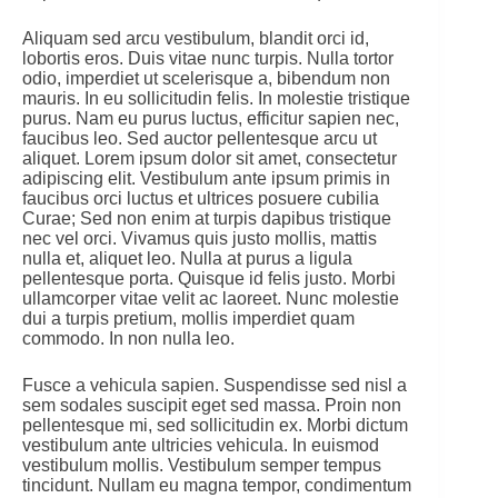
Aliquam sed arcu vestibulum, blandit orci id,
lobortis eros. Duis vitae nunc turpis. Nulla tortor
odio, imperdiet ut scelerisque a, bibendum non
mauris. In eu sollicitudin felis. In molestie tristique
purus. Nam eu purus luctus, efficitur sapien nec,
faucibus leo. Sed auctor pellentesque arcu ut
aliquet. Lorem ipsum dolor sit amet, consectetur
adipiscing elit. Vestibulum ante ipsum primis in
faucibus orci luctus et ultrices posuere cubilia
Curae; Sed non enim at turpis dapibus tristique
nec vel orci. Vivamus quis justo mollis, mattis
nulla et, aliquet leo. Nulla at purus a ligula
pellentesque porta. Quisque id felis justo. Morbi
ullamcorper vitae velit ac laoreet. Nunc molestie
dui a turpis pretium, mollis imperdiet quam
commodo. In non nulla leo.
Fusce a vehicula sapien. Suspendisse sed nisl a
sem sodales suscipit eget sed massa. Proin non
pellentesque mi, sed sollicitudin ex. Morbi dictum
vestibulum ante ultricies vehicula. In euismod
vestibulum mollis. Vestibulum semper tempus
tincidunt. Nullam eu magna tempor, condimentum