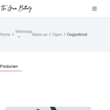
Ga
naar
de
inhoud
Webshop
Home
/
Make-up
/
Ogen
/
Oogpotlood
Producten