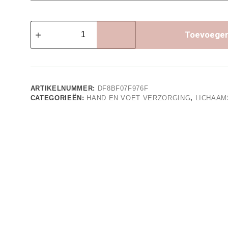
Loveli
Handcrème
Toevoegen
aantal
ARTIKELNUMMER:
DF8BF07F976F
CATEGORIEËN:
HAND EN VOET VERZORGING
,
LICHAAM