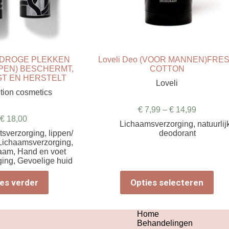
 (DROGE PLEKKEN
Loveli Deo (VOOR MANNEN)FRE
PEN) BESCHERMT,
COTTON
T EN HERSTELT
Loveli
tion cosmetics
€
7,99
–
€
14,99
€
18,00
Lichaamsverzorging
,
natuurlij
tsverzorging
,
lippen/
deodorant
Lichaamsverzorging
,
aam
,
Hand en voet
ging
,
Gevoelige huid
Dit
es verder
Opties selecteren
product
heeft
meerdere
variaties.
Home
Deze
Behandelingen