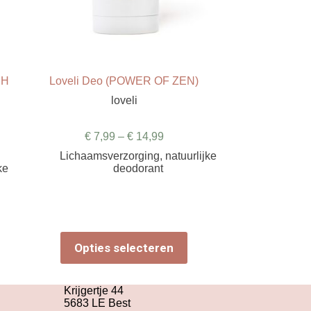
SH
Loveli Deo (POWER OF ZEN)
loveli
€
7,99
–
€
14,99
Lichaamsverzorging
,
natuurlijke
ke
deodorant
Dit
Opties selecteren
product
heeft
meerdere
variaties.
Krijgertje 44
Deze
5683 LE Best