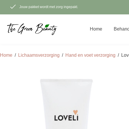
Ga
naar
Jouw pakket wordt met zorg ingepakt.
de
inhoud
Home
Behand
Home
/
Lichaamsverzorging
/
Hand en voet verzorging
/
Lov