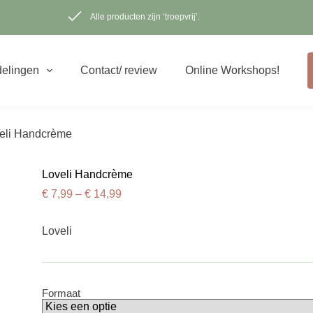
Alle producten zijn ‘troepvrij’.
elingen
Contact/ review
Online Workshops!
eli Handcrème
Loveli Handcrème
€
7,99
–
€
14,99
Loveli
Formaat