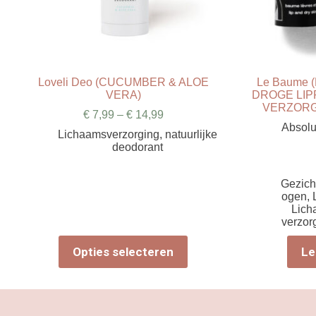
Loveli Deo (CUCUMBER & ALOE
Le Baume
VERA)
DROGE LIP
VERZORG
€
7,99
–
€
14,99
Absolu
Lichaamsverzorging
,
natuurlijke
deodorant
Gezich
ogen
,
Lich
verzor
Dit
Opties selecteren
Le
product
heeft
meerdere
variaties.
Deze